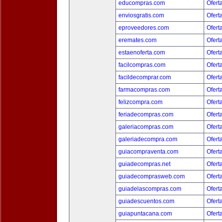
educompras.com
Ofert
enviosgratis.com
Ofert
eproveedores.com
Ofert
eremates.com
Ofert
estaenoferta.com
Ofert
facilcompras.com
Ofert
facildecomprar.com
Ofert
farmacompras.com
Ofert
felizcompra.com
Ofert
feriadecompras.com
Ofert
galeriacompras.com
Ofert
galeriadecompra.com
Ofert
guiacompraventa.com
Ofert
guiadecompras.net
Ofert
guiadecomprasweb.com
Ofert
guiadelascompras.com
Ofert
guiadescuentos.com
Ofert
guiapuntacana.com
Ofert