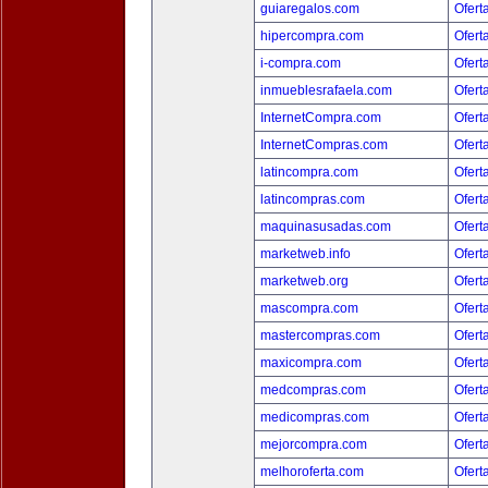
guiaregalos.com
Ofert
hipercompra.com
Ofert
i-compra.com
Ofert
inmueblesrafaela.com
Ofert
InternetCompra.com
Ofert
InternetCompras.com
Ofert
latincompra.com
Ofert
latincompras.com
Ofert
maquinasusadas.com
Ofert
marketweb.info
Ofert
marketweb.org
Ofert
mascompra.com
Ofert
mastercompras.com
Ofert
maxicompra.com
Ofert
medcompras.com
Ofert
medicompras.com
Ofert
mejorcompra.com
Ofert
melhoroferta.com
Ofert