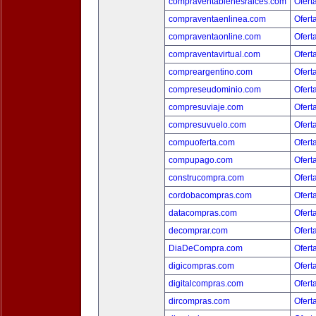
compraventabienesraices.com
Ofert
compraventaenlinea.com
Ofert
compraventaonline.com
Ofert
compraventavirtual.com
Ofert
compreargentino.com
Ofert
compreseudominio.com
Ofert
compresuviaje.com
Ofert
compresuvuelo.com
Ofert
compuoferta.com
Ofert
compupago.com
Ofert
construcompra.com
Ofert
cordobacompras.com
Ofert
datacompras.com
Ofert
decomprar.com
Ofert
DiaDeCompra.com
Ofert
digicompras.com
Ofert
digitalcompras.com
Ofert
dircompras.com
Ofert