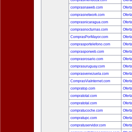
comprasmendoza.com
Ofert
comprasnaweb.com
Ofert
comprasnetwork.com
Ofert
comprasnicaragua.com
Ofert
comprasnocturnas.com
Ofert
ComprasPorMayor.com
Ofert
comprasportelefono.com
Ofert
comprasporweb.com
Ofert
comprasrosario.com
Ofert
comprasuruguay.com
Ofert
comprasvenezuela.com
Ofert
ComprasViaInternet.com
Ofert
compratop.com
Ofert
compratotal.com
Ofert
compratotal.com
Ofert
compratucoche.com
Ofert
compratupc.com
Ofert
compratuservidor.com
Ofert