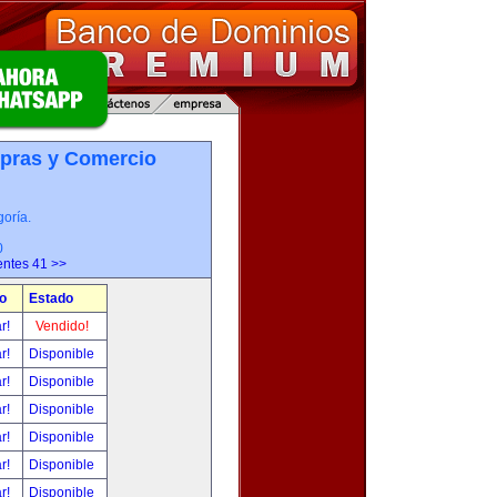
pras y Comercio
oría.
0
entes 41 >>
o
Estado
ar!
Vendido!
ar!
Disponible
ar!
Disponible
ar!
Disponible
ar!
Disponible
ar!
Disponible
ar!
Disponible