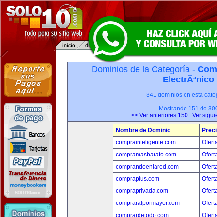
Dominios de la Categoría -
Com
ElectrÃ³nico
341 dominios en esta categ
Mostrando 151 de 30
<< Ver anteriores 150
Ver sigui
Nombre de Dominio
Preci
comprainteligente.com
Ofert
compramasbarato.com
Ofert
comprandoenlared.com
Ofert
compraplus.com
Ofert
compraprivada.com
Ofert
compraralpormayor.com
Ofert
comprardetodo.com
Ofert