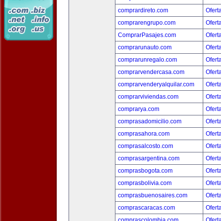
comprardireto.com
Ofert
comprarengrupo.com
Ofert
ComprarPasajes.com
Ofert
comprarunauto.com
Ofert
comprarunregalo.com
Ofert
comprarvendercasa.com
Ofert
comprarvenderyalquilar.com
Ofert
comprarviviendas.com
Ofert
comprarya.com
Ofert
comprasadomicilio.com
Ofert
comprasahora.com
Ofert
comprasalcosto.com
Ofert
comprasargentina.com
Ofert
comprasbogota.com
Ofert
comprasbolivia.com
Ofert
comprasbuenosaires.com
Ofert
comprascaracas.com
Ofert
comprascolombia.com
Ofert