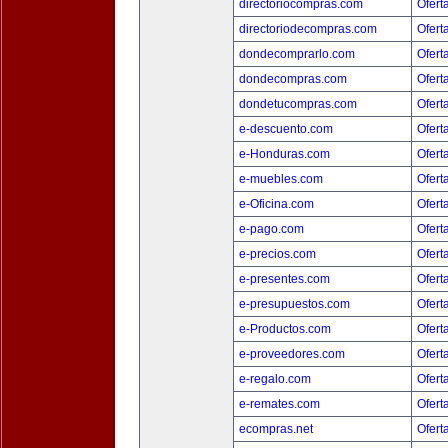
directoriocompras.com
Ofert
directoriodecompras.com
Ofert
dondecomprarlo.com
Ofert
dondecompras.com
Ofert
dondetucompras.com
Ofert
e-descuento.com
Ofert
e-Honduras.com
Ofert
e-muebles.com
Ofert
e-Oficina.com
Ofert
e-pago.com
Ofert
e-precios.com
Ofert
e-presentes.com
Ofert
e-presupuestos.com
Ofert
e-Productos.com
Ofert
e-proveedores.com
Ofert
e-regalo.com
Ofert
e-remates.com
Ofert
ecompras.net
Ofert