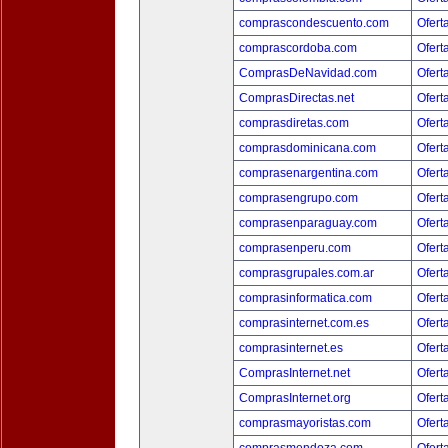
comprascondescuento.com
Ofert
comprascordoba.com
Ofert
ComprasDeNavidad.com
Ofert
ComprasDirectas.net
Ofert
comprasdiretas.com
Ofert
comprasdominicana.com
Ofert
comprasenargentina.com
Ofert
comprasengrupo.com
Ofert
comprasenparaguay.com
Ofert
comprasenperu.com
Ofert
comprasgrupales.com.ar
Ofert
comprasinformatica.com
Ofert
comprasinternet.com.es
Ofert
comprasinternet.es
Ofert
ComprasInternet.net
Ofert
ComprasInternet.org
Ofert
comprasmayoristas.com
Ofert