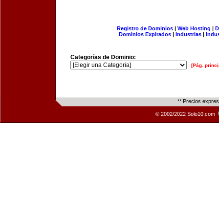
Registro de Dominios
|
Web Hosting
|
D
Dominios Expirados
|
Industrias
|
Indu
Categorías de Dominio:
[Pág. princi
** Precios expre
© 2002/2022 Solo10.com