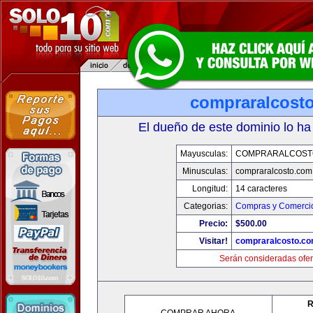
compraralcost
El dueño de este dominio lo ha
Mayusculas:
COMPRARALCOST
Minusculas:
compraralcosto.com
Longitud:
14 caracteres
Categorias:
Compras y Comercio
Precio:
$500.00
Visitar!
compraralcosto.c
Serán consideradas ofer
R