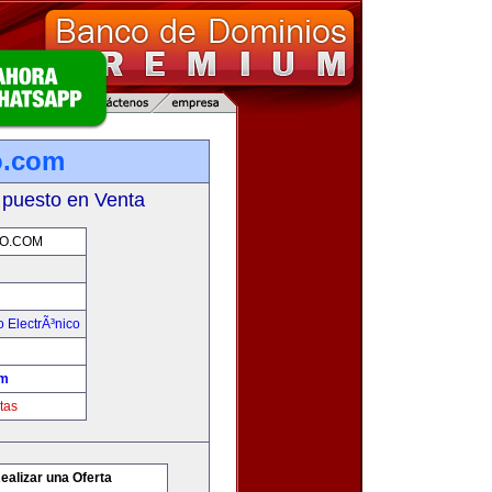
o.com
 puesto en Venta
O.COM
 ElectrÃ³nico
om
tas
ealizar una Oferta