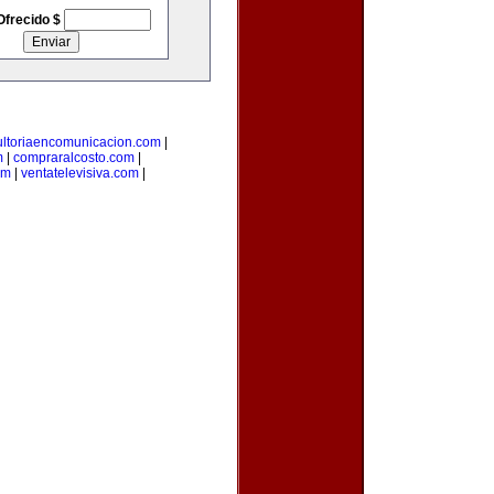
Ofrecido $
ultoriaencomunicacion.com
|
m
|
compraralcosto.com
|
om
|
ventatelevisiva.com
|