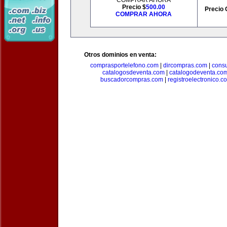
COMPRAR AHORA
Precio $
500.00
Precio 
COMPRAR AHORA
Otros dominios en venta:
comprasportelefono.com
|
dircompras.com
|
cons
catalogosdeventa.com
|
catalogodeventa.co
buscadorcompras.com
|
registroelectronico.c