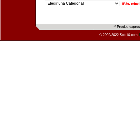
[Pág. princi
** Precios expre
© 2002/2022 Solo10.com