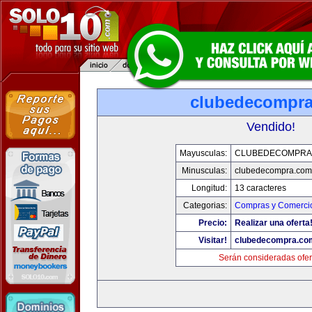
clubedecompr
Vendido!
Mayusculas:
CLUBEDECOMPRA
Minusculas:
clubedecompra.com
Longitud:
13 caracteres
Categorias:
Compras y Comercio
Precio:
Realizar una oferta
Visitar!
clubedecompra.co
Serán consideradas ofer