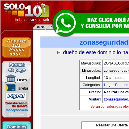
zonasegurida
El dueño de este dominio lo ha
Mayusculas:
ZONASEGURI
Minusculas:
zonaseguridad
Longitud:
13 caracteres
Categorias:
Hogar
,
Portales
Precio:
Realizar una of
Visitar!
zonaseguridad
Serán consideradas ofer
Realizar una Oferta