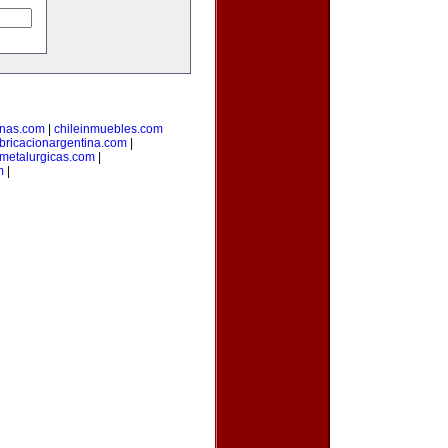
inas.com
|
chileinmuebles.com
bricacionargentina.com
|
smetalurgicas.com
|
m
|