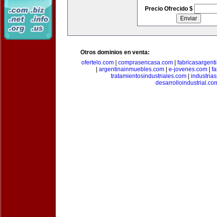
Precio Ofrecido $
Otros dominios en venta:
ofertelo.com
|
comprasencasa.com
|
fabricasargent
|
argentinainmuebles.com
|
e-jovenes.com
|
fa
tratamientosindustriales.com
|
industria
desarrolloindustrial.co