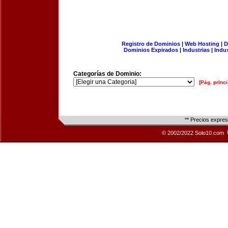
Registro de Dominios
|
Web Hosting
|
D
Dominios Expirados
|
Industrias
|
Indu
Categorías de Dominio:
[Pág. princi
** Precios expre
© 2002/2022 Solo10.com