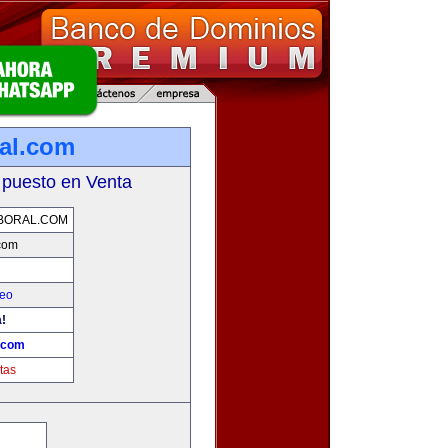
ral.com
 puesto en Venta
BORAL.COM
.com
leo
!
l.com
tas