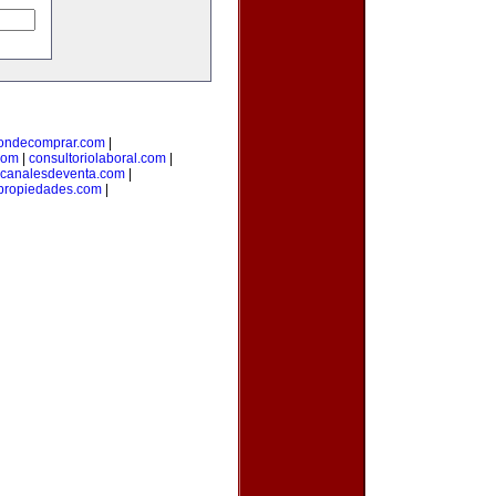
ondecomprar.com
|
com
|
consultoriolaboral.com
|
canalesdeventa.com
|
propiedades.com
|