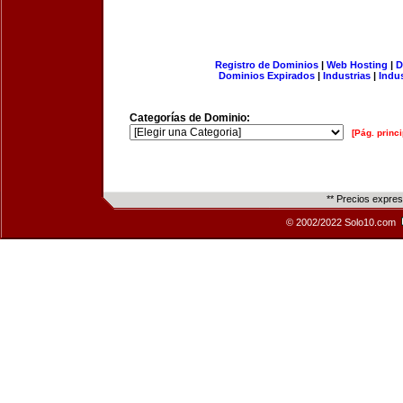
Registro de Dominios
|
Web Hosting
|
D
Dominios Expirados
|
Industrias
|
Indu
Categorías de Dominio:
[Pág. princi
** Precios expre
© 2002/2022 Solo10.com