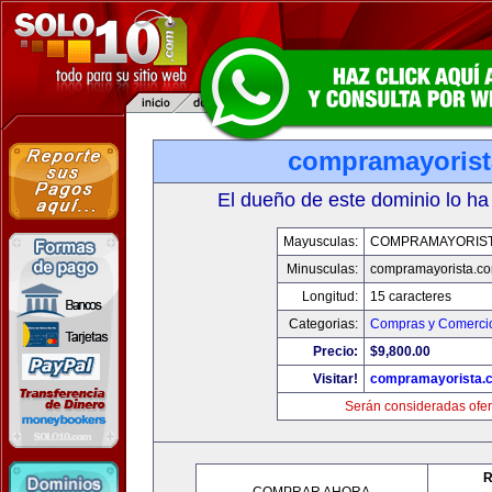
compramayoris
El dueño de este dominio lo ha
Mayusculas:
COMPRAMAYORIS
Minusculas:
compramayorista.c
Longitud:
15 caracteres
Categorias:
Compras y Comercio
Precio:
$9,800.00
Visitar!
compramayorista.
Serán consideradas ofer
R