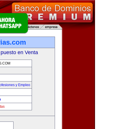
rias.com
 puesto en Venta
S.COM
ofesiones y Empleo
m
tas