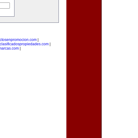
ctosenpromocion.com
|
clasificadospropiedades.com
|
marcas.com
|