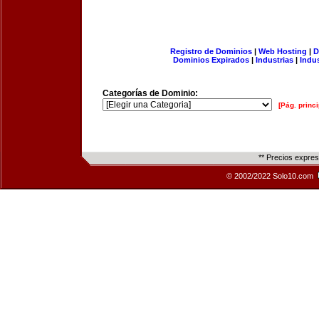
Registro de Dominios
|
Web Hosting
|
D
Dominios Expirados
|
Industrias
|
Indu
Categorías de Dominio:
[Pág. princi
** Precios expre
© 2002/2022 Solo10.com