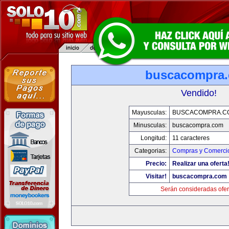
buscacompra
Vendido!
Mayusculas:
BUSCACOMPRA.C
Minusculas:
buscacompra.com
Longitud:
11 caracteres
Categorias:
Compras y Comercio
Precio:
Realizar una oferta
Visitar!
buscacompra.com
Serán consideradas ofer