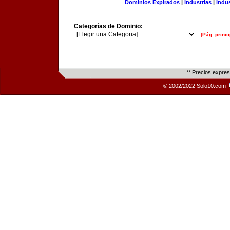
Dominios Expirados
|
Industrias
|
Indu
Categorías de Dominio:
[Pág. princi
** Precios expre
© 2002/2022 Solo10.com