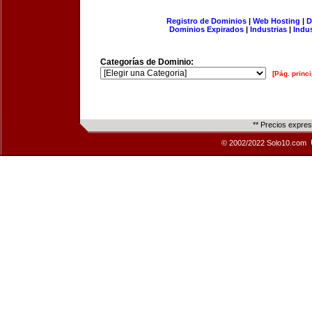
Registro de Dominios
|
Web Hosting
|
D
Dominios Expirados
|
Industrias
|
Indu
Categorías de Dominio:
[Pág. princi
** Precios expre
© 2002/2022 Solo10.com