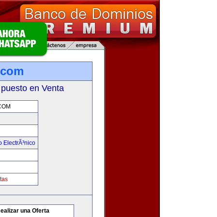
.com
 puesto en Venta
COM
 ElectrÃ³nico
tas
ealizar una Oferta