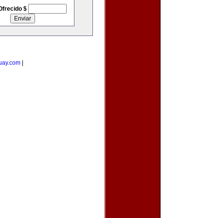
Ofrecido $
uay.com
|