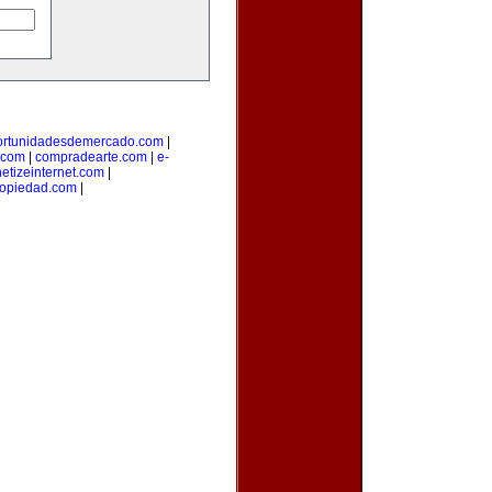
ortunidadesdemercado.com
|
.com
|
compradearte.com
|
e-
etizeinternet.com
|
opiedad.com
|