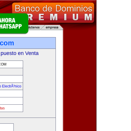
.com
 puesto en Venta
COM
 ElectrÃ³nico
!
tas