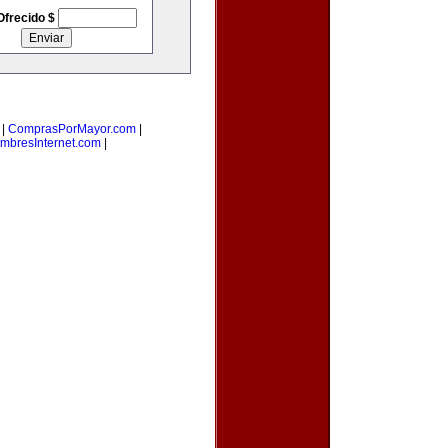
Ofrecido $
|
ComprasPorMayor.com
|
mbresInternet.com
|