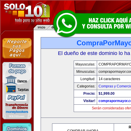
CompraPorMayo
El dueño de este dominio lo ha
Mayusculas:
COMPRAPORMAYO
Minusculas:
comprapormayor.co
Longitud:
14 caracteres
Categorias:
Compras y Comercio
Precio:
$1,999.00
Visitar!
comprapormayor.
Serán consideradas ofer
R