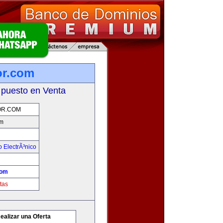
r.com
 puesto en Venta
R.COM
m
 ElectrÃ³nico
com
tas
ealizar una Oferta