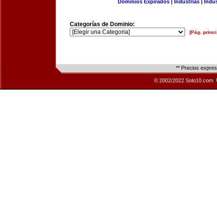
Dominios Expirados
|
Industrias
|
Indu
Categorías de Dominio:
[Pág. princi
** Precios expre
© 2002/2022 Solo10.com