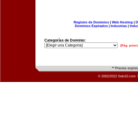
Registro de Dominios
|
Web Hosting
|
D
Dominios Expirados
|
Industrias
|
Indu
Categorías de Dominio:
[Pág. princi
** Precios expre
© 2002/2022 Solo10.com