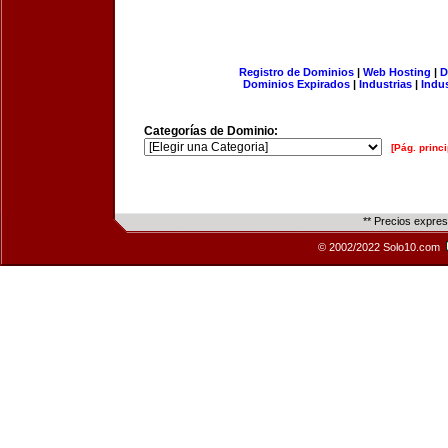
Registro de Dominios
|
Web Hosting
|
D
Dominios Expirados
|
Industrias
|
Indu
Categorías de Dominio:
[Pág. princi
** Precios expre
© 2002/2022 Solo10.com