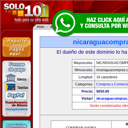
nicaraguacompr
El dueño de este dominio lo ha
Mayusculas:
NICARAGUACOMP
Minusculas:
nicaraguacompras.
Longitud:
16 caracteres
Categorias:
Compras y Comercio
Precio:
$650.00
Visitar!
nicaraguacompras
Serán consideradas ofer
R