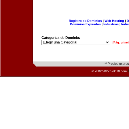
Registro de Dominios
|
Web Hosting
|
D
Dominios Expirados
|
Industrias
|
Indu
Categorías de Dominio:
[Pág. princi
** Precios expre
© 2002/2022 Solo10.com