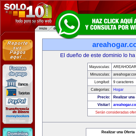
areahogar.c
El dueño de este dominio lo ha
Mayusculas:
AREAHOGAR
Minusculas:
areahogar.c
Longitud:
9 caracteres
Categorias:
Hogar
Precio:
Realizar una 
Visitar!
areahogar.c
Serán consideradas ofer
Realizar una Oferta