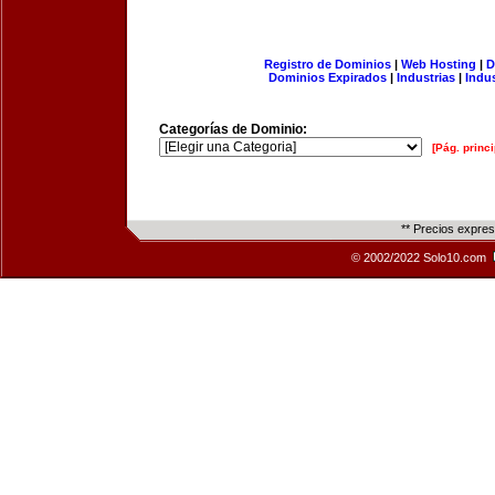
Registro de Dominios
|
Web Hosting
|
D
Dominios Expirados
|
Industrias
|
Indu
Categorías de Dominio:
[Pág. princi
** Precios expre
© 2002/2022 Solo10.com