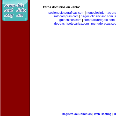
Otros dominios en venta:
sesionesfotograficas.com
|
negociosinternacion
solocompras.com
|
negociofinanciero.com
|
guiachicos.com
|
comprarunregalo.com
deudashipotecarias.com
|
menudelacasa.c
Registro de Dominios
|
Web Hosting
|
D