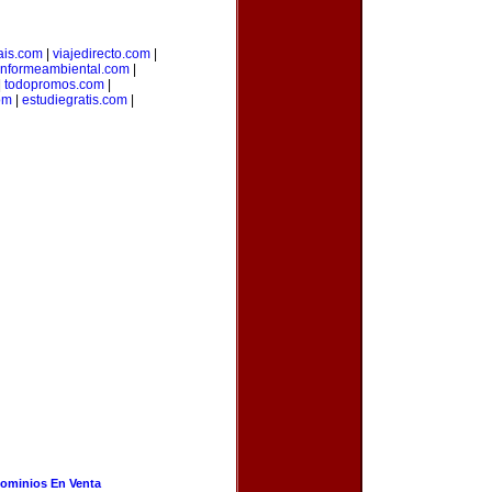
ais.com
|
viajedirecto.com
|
informeambiental.com
|
|
todopromos.com
|
om
|
estudiegratis.com
|
ominios En Venta