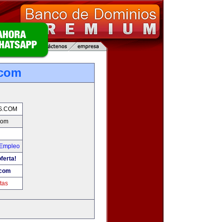
.com
S.COM
com
 Empleo
ferta!
.com
tas