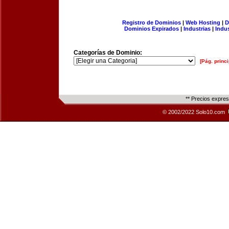
Registro de Dominios
|
Web Hosting
|
D
Dominios Expirados
|
Industrias
|
Indu
Categorías de Dominio:
[Pág. princi
** Precios expre
© 2002/2022 Solo10.com