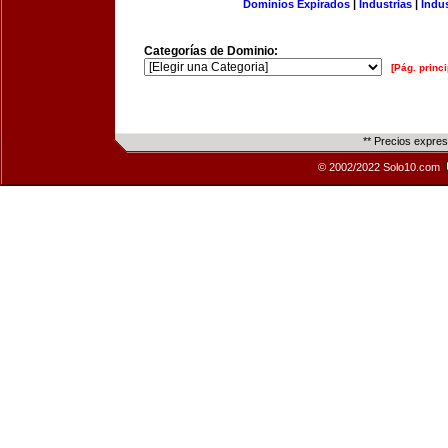
Dominios Expirados
|
Industrias
|
Indu
Categorías de Dominio:
[Pág. princi
** Precios expre
© 2002/2022 Solo10.com