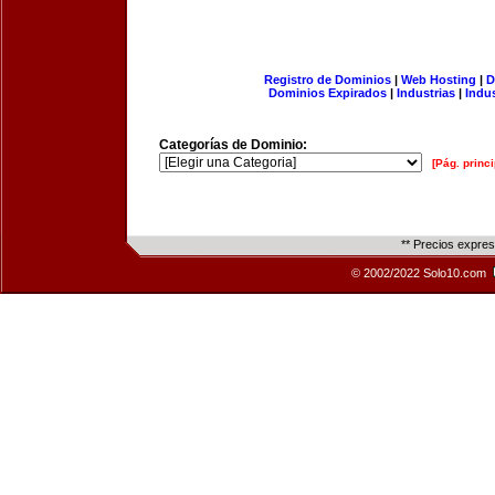
Registro de Dominios
|
Web Hosting
|
D
Dominios Expirados
|
Industrias
|
Indu
Categorías de Dominio:
[Pág. princi
** Precios expre
© 2002/2022 Solo10.com