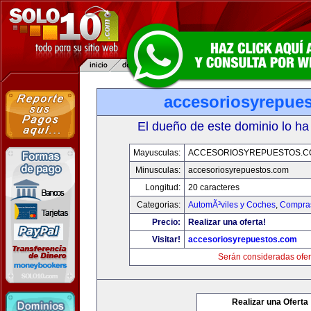
accesoriosyrepue
El dueño de este dominio lo ha
Mayusculas:
ACCESORIOSYREPUESTOS.C
Minusculas:
accesoriosyrepuestos.com
Longitud:
20 caracteres
Categorias:
AutomÃ³viles y Coches
,
Compras
Precio:
Realizar una oferta!
Visitar!
accesoriosyrepuestos.com
Serán consideradas ofer
Realizar una Oferta