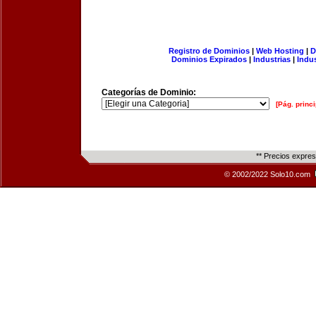
Registro de Dominios
|
Web Hosting
|
D
Dominios Expirados
|
Industrias
|
Indu
Categorías de Dominio:
[Pág. princi
** Precios expre
© 2002/2022 Solo10.com