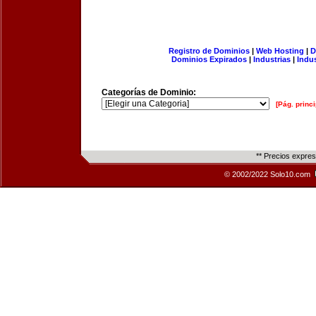
Registro de Dominios
|
Web Hosting
|
D
Dominios Expirados
|
Industrias
|
Indu
Categorías de Dominio:
[Pág. princi
** Precios expre
© 2002/2022 Solo10.com