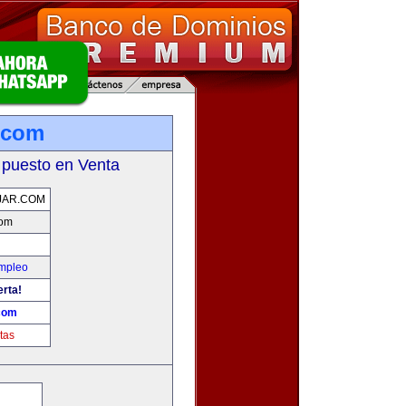
.com
 puesto en Venta
JAR.COM
com
Empleo
erta!
com
tas