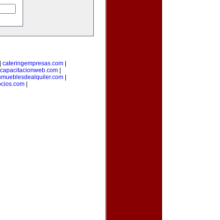
|
cateringempresas.com
|
capacitacionweb.com
|
nmueblesdealquiler.com
|
ocios.com
|