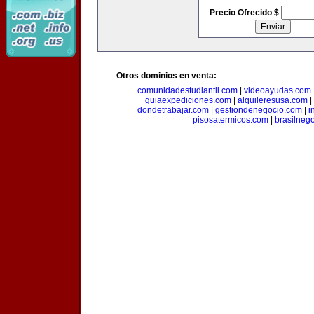
Precio Ofrecido $
Otros dominios en venta:
comunidadestudiantil.com
|
videoayudas.com
guiaexpediciones.com
|
alquileresusa.com
|
dondetrabajar.com
|
gestiondenegocio.com
|
i
pisosatermicos.com
|
brasilneg