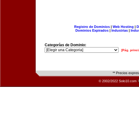
Registro de Dominios
|
Web Hosting
|
D
Dominios Expirados
|
Industrias
|
Indu
Categorías de Dominio:
[Pág. princi
** Precios expre
© 2002/2022 Solo10.com