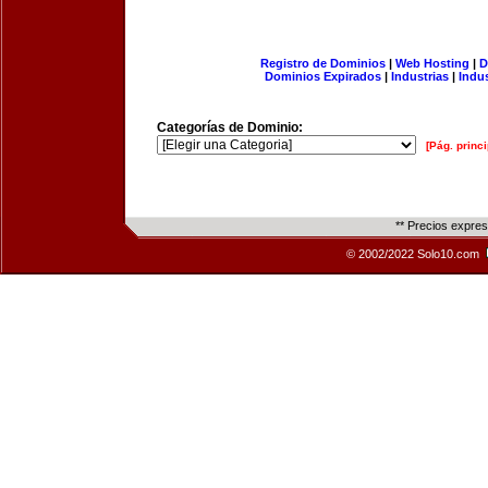
Registro de Dominios
|
Web Hosting
|
D
Dominios Expirados
|
Industrias
|
Indu
Categorías de Dominio:
[Pág. princi
** Precios expre
© 2002/2022 Solo10.com