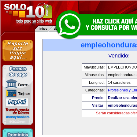
empleohondura
Vendido!
Mayusculas:
EMPLEOHONDU
Minusculas:
empleohonduras
Longitud:
14 caracteres
Categorias:
Profesiones y E
Precio:
Realizar una ofe
Visitar!
empleohondura
Serán consideradas ofer