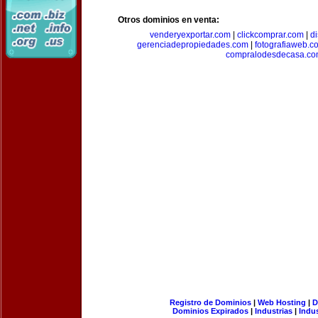
Otros dominios en venta:
venderyexportar.com
|
clickcomprar.com
|
di
gerenciadepropiedades.com
|
fotografiaweb.c
compralodesdecasa.co
Registro de Dominios
|
Web Hosting
|
D
Dominios Expirados
|
Industrias
|
Indu