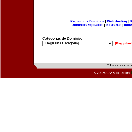
Registro de Dominios
|
Web Hosting
|
D
Dominios Expirados
|
Industrias
|
Indu
Categorías de Dominio:
[Pág. princi
** Precios expre
© 2002/2022 Solo10.com