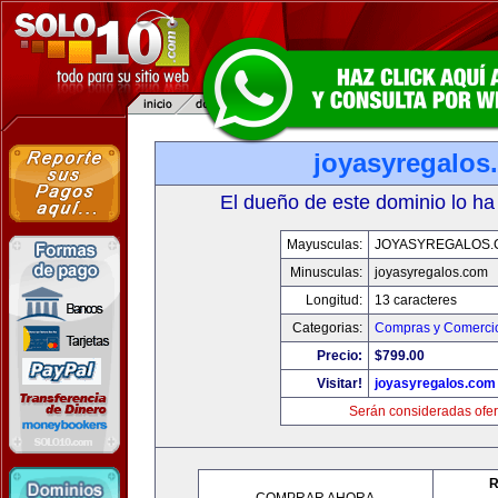
joyasyregalos
El dueño de este dominio lo ha
Mayusculas:
JOYASYREGALOS.
Minusculas:
joyasyregalos.com
Longitud:
13 caracteres
Categorias:
Compras y Comercio
Precio:
$799.00
Visitar!
joyasyregalos.com
Serán consideradas ofer
R