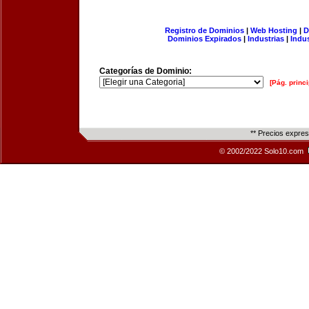
Registro de Dominios
|
Web Hosting
|
D
Dominios Expirados
|
Industrias
|
Indu
Categorías de Dominio:
[Pág. princi
** Precios expre
© 2002/2022 Solo10.com