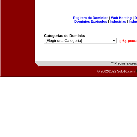
Registro de Dominios
|
Web Hosting
|
D
Dominios Expirados
|
Industrias
|
Indu
Categorías de Dominio:
[Pág. princi
** Precios expre
© 2002/2022 Solo10.com