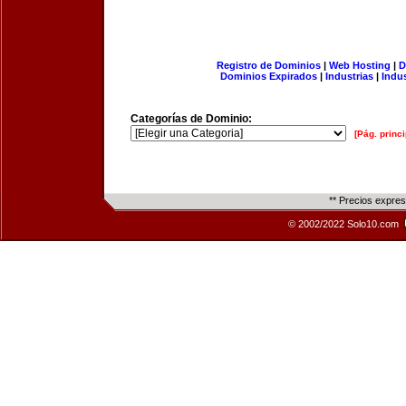
Registro de Dominios
|
Web Hosting
|
D
Dominios Expirados
|
Industrias
|
Indu
Categorías de Dominio:
[Pág. princi
** Precios expre
© 2002/2022 Solo10.com