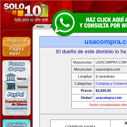
usacompra.
El dueño de este dominio lo ha
Mayusculas:
USACOMPRA.COM
Minusculas:
usacompra.com
Longitud:
9 caracteres
Categorias:
Compras y Comercio
Precio:
$4,500.00
Visitar!
usacompra.com
Serán consideradas ofer
R