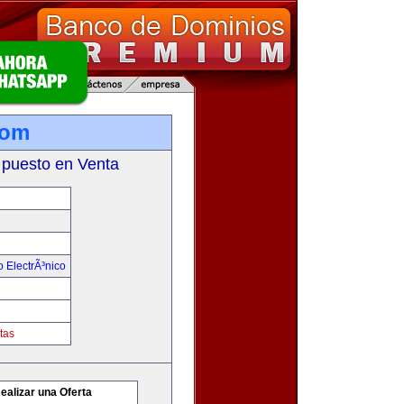
com
 puesto en Venta
 ElectrÃ³nico
tas
ealizar una Oferta