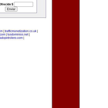
Ofrecido $
om
|
trafficmonetization.co.uk
|
.com
|
tusdominios.net
|
adopetrolero.com
|