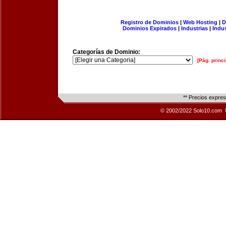
Registro de Dominios
|
Web Hosting
|
D
Dominios Expirados
|
Industrias
|
Indu
Categorías de Dominio:
[Pág. princi
** Precios expre
© 2002/2022 Solo10.com