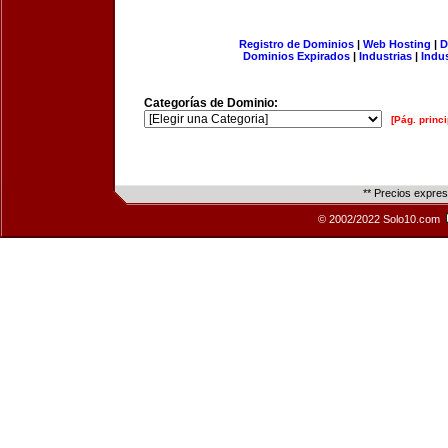
Registro de Dominios
|
Web Hosting
|
D
Dominios Expirados
|
Industrias
|
Indu
Categorías de Dominio:
[Pág. princi
** Precios expre
© 2002/2022 Solo10.com