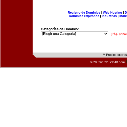
Registro de Dominios
|
Web Hosting
|
D
Dominios Expirados
|
Industrias
|
Indu
Categorías de Dominio:
[Pág. princi
** Precios expre
© 2002/2022 Solo10.com