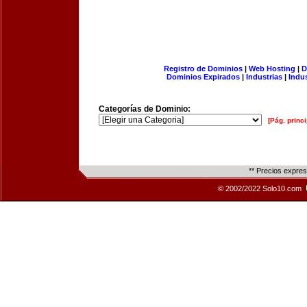
Registro de Dominios
|
Web Hosting
|
D
Dominios Expirados
|
Industrias
|
Indu
Categorías de Dominio:
[Pág. princi
** Precios expre
© 2002/2022 Solo10.com