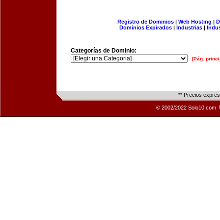
Registro de Dominios
|
Web Hosting
|
D
Dominios Expirados
|
Industrias
|
Indu
Categorías de Dominio:
[Pág. princi
** Precios expre
© 2002/2022 Solo10.com