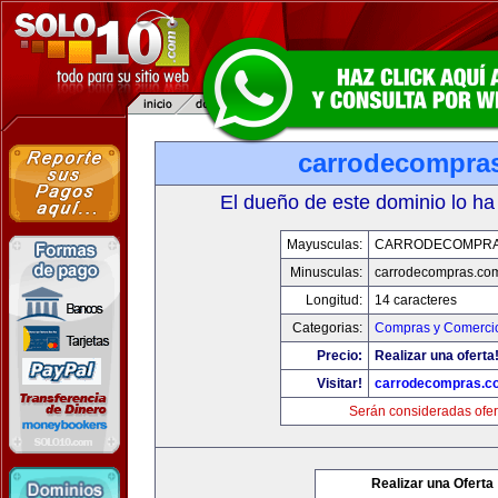
carrodecompra
El dueño de este dominio lo ha
Mayusculas:
CARRODECOMPRA
Minusculas:
carrodecompras.co
Longitud:
14 caracteres
Categorias:
Compras y Comercio
Precio:
Realizar una oferta
Visitar!
carrodecompras.c
Serán consideradas ofer
Realizar una Oferta