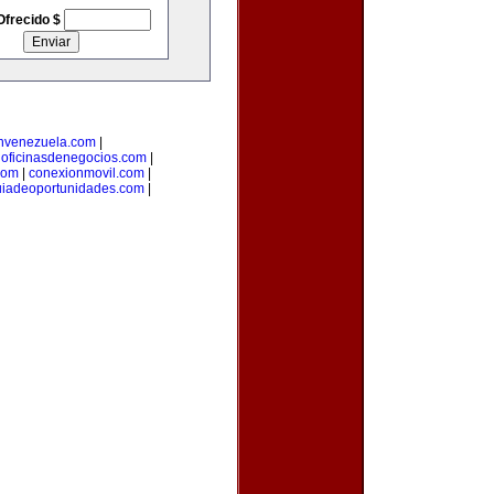
Ofrecido $
nvenezuela.com
|
|
oficinasdenegocios.com
|
com
|
conexionmovil.com
|
uiadeoportunidades.com
|