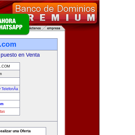
l.com
 puesto en Venta
L.COM
m
 TelefonÃ­a
om
tas
ealizar una Oferta