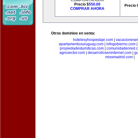
COMPRAR AHORA
Precio $
550.00
Precio 
COMPRAR AHORA
Otros dominios en venta:
hotelesyhospedaje.com
|
vacacionese
apartamentosuruguay.com
|
infogobierno.com
propiedadesturisticas.com
|
comunidadenred.
agrosector.com
|
desarrolloseninternet.com
|
g
missmadrid.com
|