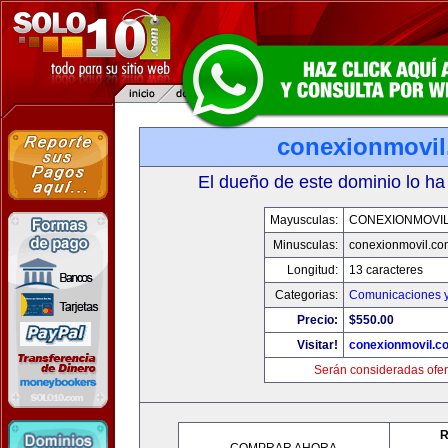
conexionmovi
El dueño de este dominio lo ha
Mayusculas:
CONEXIONMOVI
Minusculas:
conexionmovil.co
Longitud:
13 caracteres
Categorias:
Comunicaciones y
Precio:
$550.00
Visitar!
conexionmovil.c
Serán consideradas ofer
R