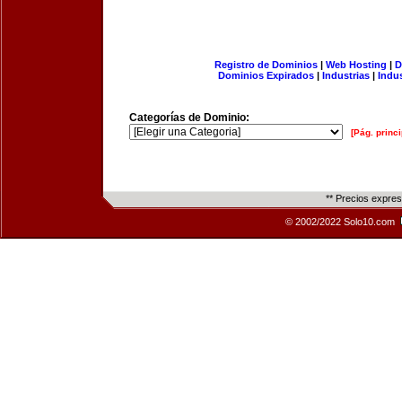
Registro de Dominios
|
Web Hosting
|
D
Dominios Expirados
|
Industrias
|
Indu
Categorías de Dominio:
[Pág. princi
** Precios expre
© 2002/2022 Solo10.com