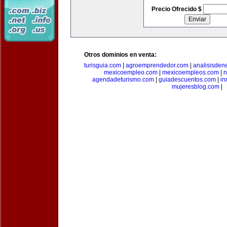
Precio Ofrecido $
Otros dominios en venta:
turisguia.com
|
agroemprendedor.com
|
analisisden
mexicoempleo.com
|
mexicoempleos.com
|
n
agendadeturismo.com
|
guiadescuentos.com
|
in
mujeresblog.com
|