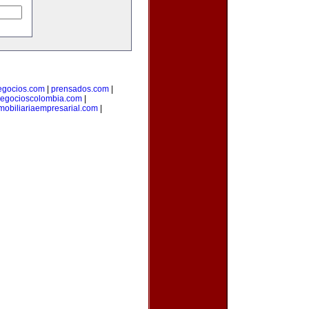
egocios.com
|
prensados.com
|
egocioscolombia.com
|
mobiliariaempresarial.com
|