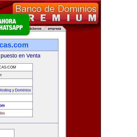
rcas.com
 puesto en Venta
CAS.COM
m
osting y Dominios
com
tas