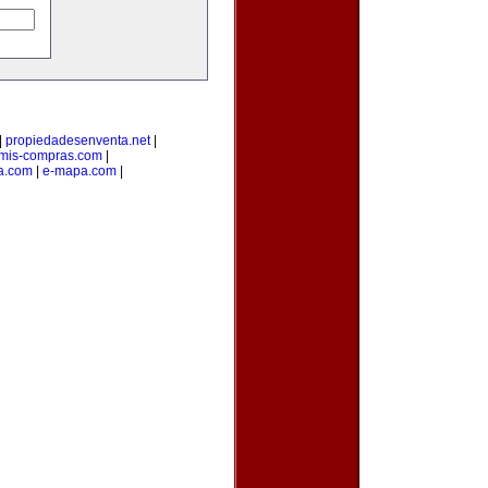
|
propiedadesenventa.net
|
mis-compras.com
|
a.com
|
e-mapa.com
|