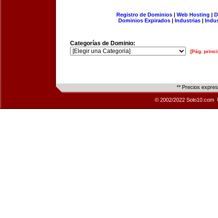
Registro de Dominios
|
Web Hosting
|
D
Dominios Expirados
|
Industrias
|
Indu
Categorías de Dominio:
[Pág. princi
** Precios expre
© 2002/2022 Solo10.com