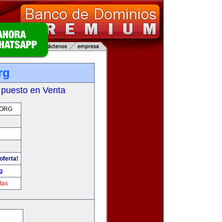
rg
 puesto en Venta
ORG
oferta!
g
tas