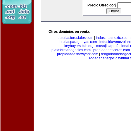
Precio Ofrecido $
Otros dominios en venta:
industriasforestales.com
|
industriasmexico.com
industriasparaguayas.com
|
industriavenezolan
keybuyersclub.org
|
masajistaprofesional
plataformanegocios.com
|
propiedadesceres.com
propiedadesnewyork.com
|
redglobaldenegoc
rodadadenegociosvirtual