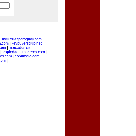
|
industriasparaguay.com
|
a.com
|
keybuyersclub.net
|
.com
|
mercados.org
|
|
propiedadesmorteros.com
|
ios.com
|
rioprimero.com
|
.com
|