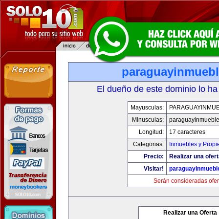
paraguayinmueb
El dueño de este dominio lo ha
Mayusculas:
PARAGUAYINMU
Minusculas:
paraguayinmuebl
Longitud:
17 caracteres
Categorias:
Inmuebles y Prop
Precio:
Realizar una ofert
Visitar!
paraguayinmuebl
Serán consideradas ofer
Realizar una Oferta