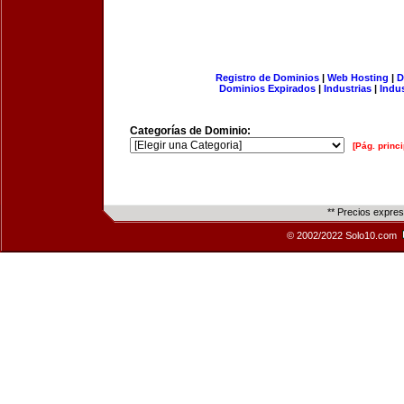
Registro de Dominios
|
Web Hosting
|
D
Dominios Expirados
|
Industrias
|
Indu
Categorías de Dominio:
[Pág. princi
** Precios expre
© 2002/2022 Solo10.com