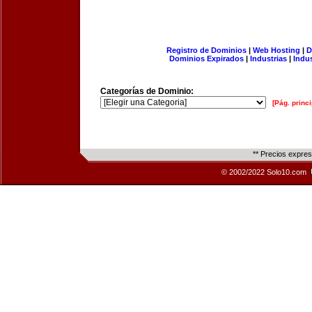
Registro de Dominios
|
Web Hosting
|
D
Dominios Expirados
|
Industrias
|
Indu
Categorías de Dominio:
[Pág. princi
** Precios expre
© 2002/2022 Solo10.com