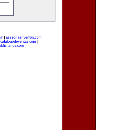
om
|
asesoriaenventas.com
|
|
catalogodeventas.com
|
blicitarios.com
|