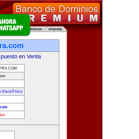
ra.com
 puesto en Venta
PRA.COM
com
 ElectrÃ³nico
!
.com
tas